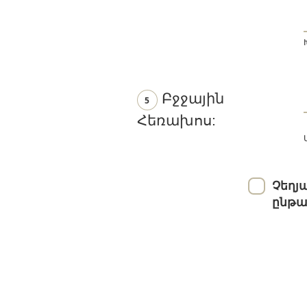
Բջջային
5
Հեռախոս:
Չեղյ
ընթա