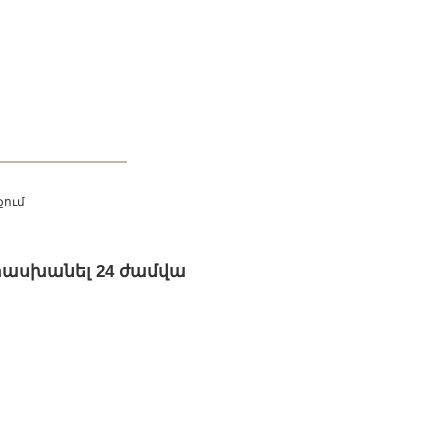
քում
տասխանել 24 ժամվա