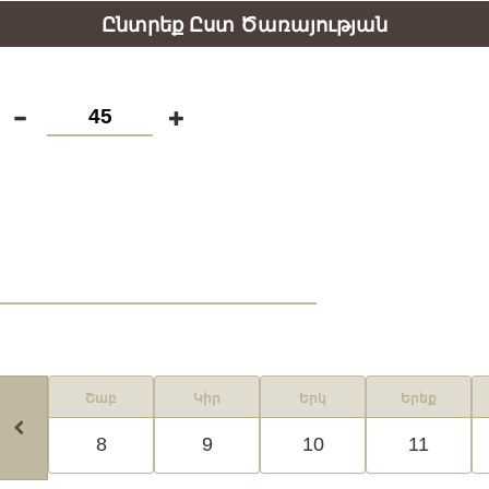
Ընտրեք Ըստ Ծառայության
Շաբ
Կիր
Երկ
Երեք
8
9
10
11