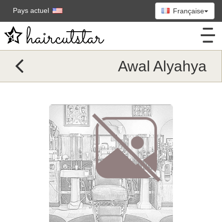
Pays actuel
Française
Awal Alyahya