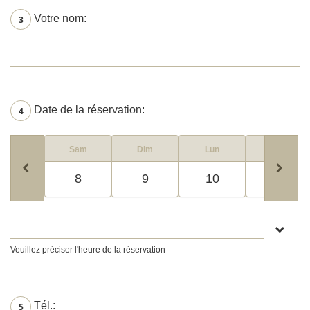
Votre nom:
3
Date de la réservation:
4
Sam
Dim
Lun
Mar
8
9
10
11
Veuillez préciser l'heure de la réservation
Tél.:
5